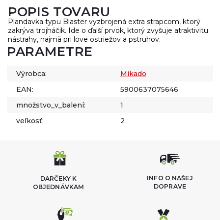
POPIS TOVARU
Plandavka typu Blaster vyzbrojená extra strapcom, ktorý
zakrýva trojháčik. Ide o ďalší prvok, ktorý zvyšuje atraktivitu
nástrahy, najmä pri love ostriežov a pstruhov.
PARAMETRE
Výrobca:
Mikado
EAN:
5900637075646
množstvo_v_balení:
1
veľkosť:
2
INFO O NAŠEJ
DARČEKY K
DOPRAVE
OBJEDNÁVKAM