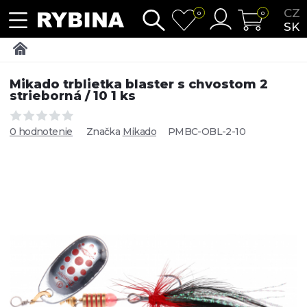
CZ
0
0
SK
Mikado trblietka blaster s chvostom 2
strieborná / 10 1 ks
0 hodnotenie
Značka
Mikado
PMBC-OBL-2-10