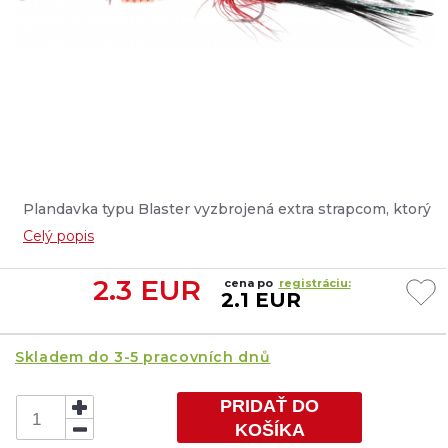
Plandavka typu Blaster vyzbrojená extra strapcom, ktorý
zakrýva trojháčik. Ide o ďalší prvok, ktorý zvyšuje
Celý popis
atraktivitu nástrahy, najmä pri love ostriežov a
pstruhov....
2.3
EUR
cena po
registráciu:
2.1 EUR
Skladem do 3-5 pracovních dnů
PRIDAŤ DO
KOŠÍKA