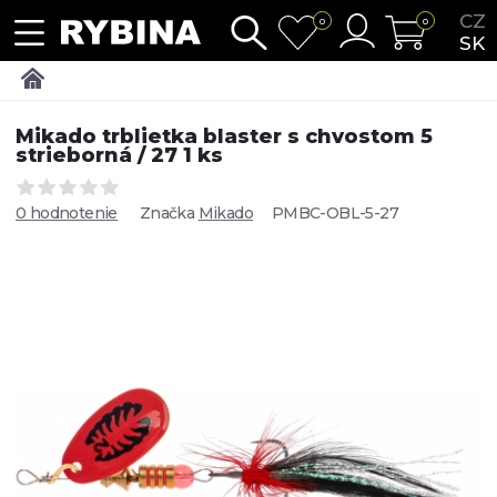
CZ
0
0
SK
Mikado trblietka blaster s chvostom 5
strieborná / 27 1 ks
0 hodnotenie
Značka
Mikado
PMBC-OBL-5-27