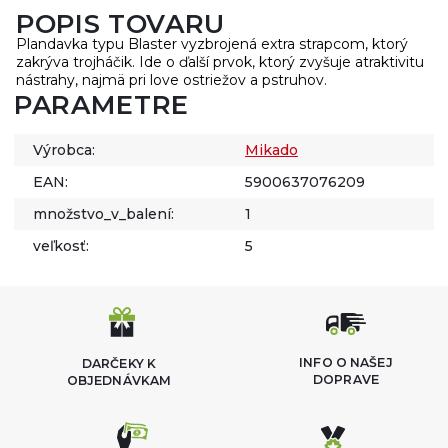
POPIS TOVARU
Plandavka typu Blaster vyzbrojená extra strapcom, ktorý
zakrýva trojháčik. Ide o ďalší prvok, ktorý zvyšuje atraktivitu
nástrahy, najmä pri love ostriežov a pstruhov.
PARAMETRE
Výrobca:
Mikado
EAN:
5900637076209
množstvo_v_balení:
1
veľkosť:
5
INFO O NAŠEJ
DARČEKY K
DOPRAVE
OBJEDNÁVKAM