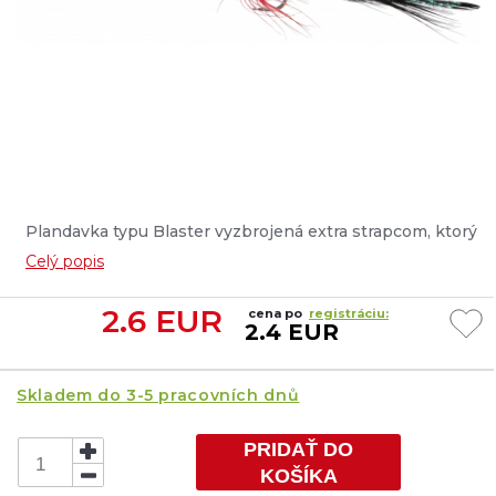
Plandavka typu Blaster vyzbrojená extra strapcom, ktorý
zakrýva trojháčik. Ide o ďalší prvok, ktorý zvyšuje
Celý popis
atraktivitu nástrahy, najmä pri love ostriežov a
pstruhov....
2.6
EUR
cena po
registráciu:
2.4 EUR
Skladem do 3-5 pracovních dnů
PRIDAŤ DO
KOŠÍKA