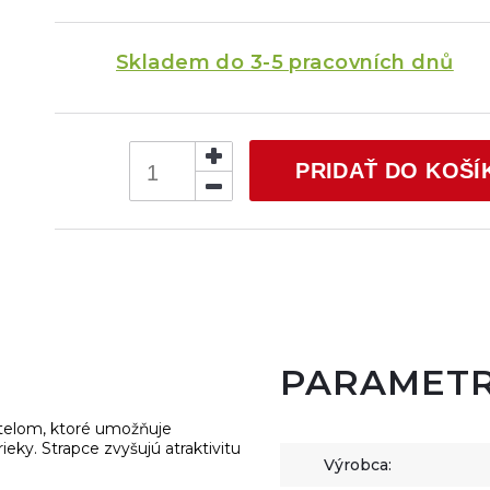
Skladem do 3-5 pracovních dnů
PRIDAŤ DO KOŠÍ
PARAMET
 telom, ktoré umožňuje
ieky. Strapce zvyšujú atraktivitu
Výrobca: