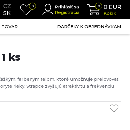
CZ
0
EUR
0
Prihlásiť sa
0
SK
Registrácia
Košík
NÝ TOVAR
DARČEKY K OBJEDNÁVKAM
1 ks
 ťažkým, farbeným telom, ktoré umožňuje prelovovať
oryte rieky. Strapce zvyšujú atraktivitu a frekvenciu