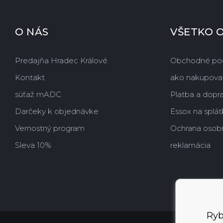
O NÁS
VŠETKO 
Predajňa Hradec Králové
Obchodné po
Kontakt
ako nakupova
súťaž mADC
Platba a dopr
Darčeky k objednávke
Essox na splát
Vernostný program
Ochrana osob
Sleva 10%
reklamácia
Ryb