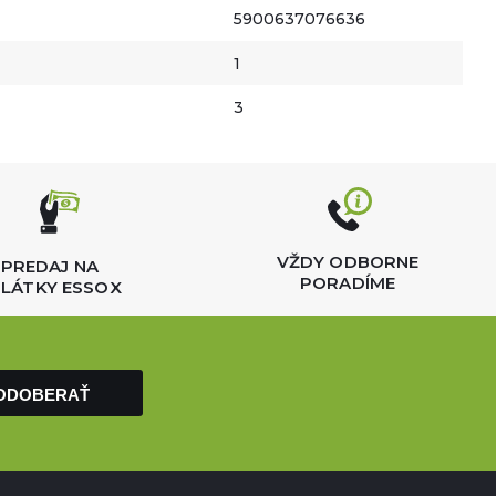
5900637076636
1
3
VŽDY ODBORNE
PREDAJ NA
PORADÍME
LÁTKY ESSOX
ODOBERAŤ