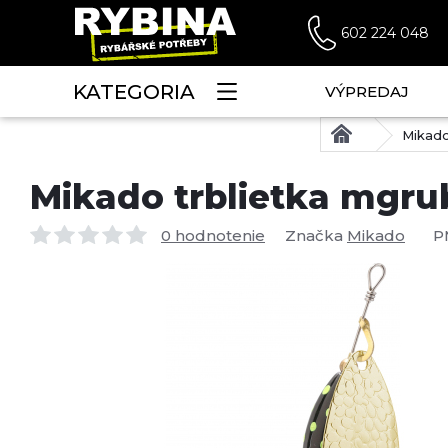
602 224 048
KATEGORIA
VÝPREDAJ
Mikado
Mikado trblietka mgrub 
0 hodnotenie
Značka
Mikado
P