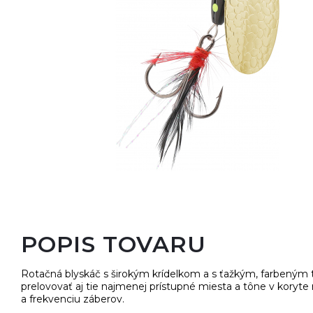
Oblečenie, obuv, okuliare
Nafukovacie člny, motory
POPIS TOVARU
Rotačná blyskáč s širokým krídelkom a s ťažkým, farbeným
prelovovať aj tie najmenej prístupné miesta a tône v koryte r
a frekvenciu záberov.