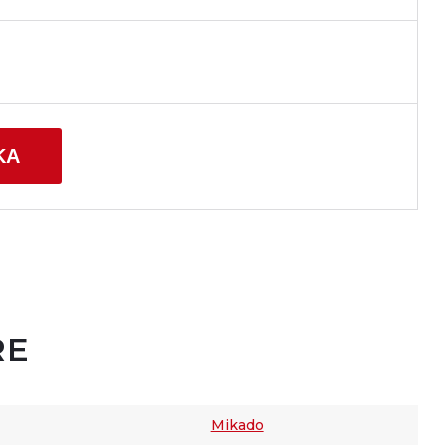
KA
RE
Mikado