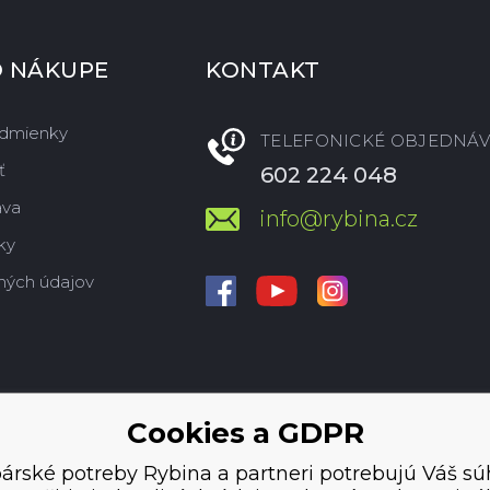
O NÁKUPE
KONTAKT
dmienky
TELEFONICKÉ OBJEDNÁV
ť
602 224 048
ava
info@rybina.cz
ky
ných údajov
Cookies a GDPR
árské potreby Rybina a partneri potrebujú Váš sú