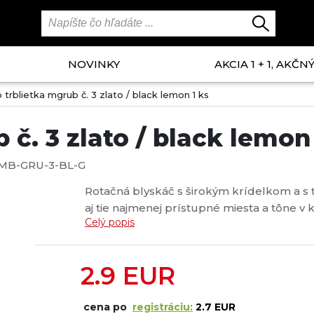
NOVINKY
AKCIA 1 + 1, AKČ
 trblietka mgrub č. 3 zlato / black lemon 1 ks
č. 3 zlato / black lemon 
MB-GRU-3-BL-G
Rotačná blyskáč s širokým krídelkom a s
aj tie najmenej prístupné miesta a tône v k
Celý popis
záberov....
2.9
EUR
cena po
registráciu:
2.7 EUR