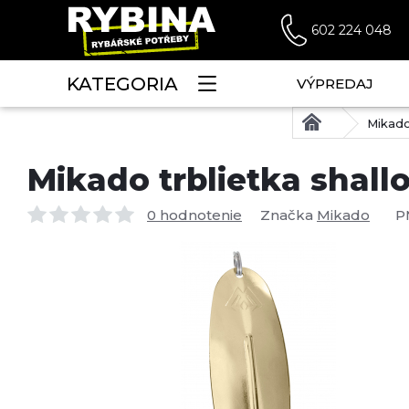
602 224 048
KATEGORIA
VÝPREDAJ
Mikado 
Mikado trblietka shallo
0 hodnotenie
Značka
Mikado
P