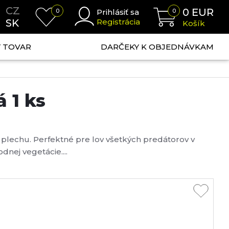
CZ
0
EUR
0
Prihlásiť sa
0
SK
Registrácia
Košík
NÝ TOVAR
DARČEKY K OBJEDNÁVKAM
á 1 ks
plechu. Perfektné pre lov všetkých predátorov v
odnej vegetácie....