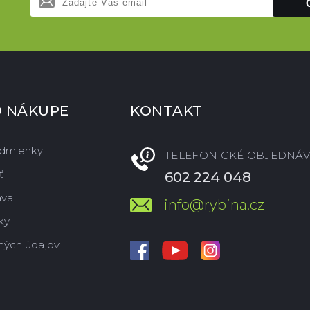
O NÁKUPE
KONTAKT
dmienky
TELEFONICKÉ OBJEDNÁV
ť
602 224 048
ava
info@rybina.cz
ky
ných údajov