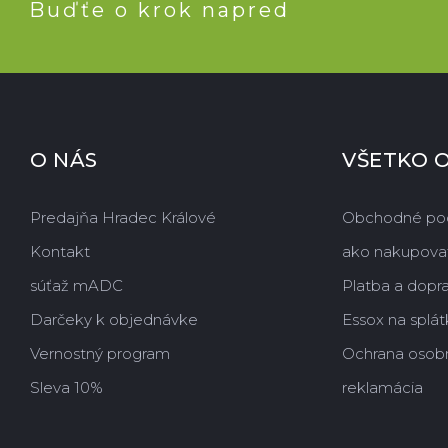
Buďťe o krok napred
O NÁS
VŠETKO 
Predajňa Hradec Králové
Obchodné po
Kontakt
ako nakupova
súťaž mADC
Platba a dopr
Darčeky k objednávke
Essox na splát
Vernostný program
Ochrana osob
Sleva 10%
reklamácia