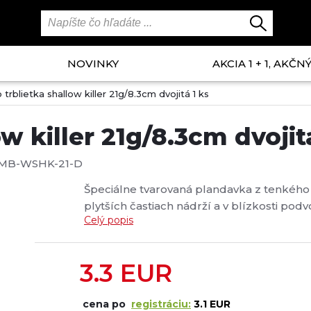
NOVINKY
AKCIA 1 + 1, AKČ
trblietka shallow killer 21g/8.3cm dvojitá 1 ks
w killer 21g/8.3cm dvojit
MB-WSHK-21-D
Špeciálne tvarovaná plandavka z tenkého 
plytších častiach nádrží a v blízkosti podv
Celý popis
3.3
EUR
cena po
registráciu:
3.1 EUR