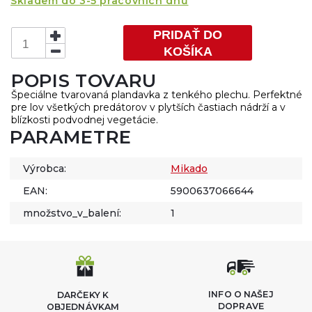
Skladem do 3-5 pracovních dnů
PRIDAŤ DO
KOŠÍKA
POPIS TOVARU
Špeciálne tvarovaná plandavka z tenkého plechu. Perfektné
pre lov všetkých predátorov v plytších častiach nádrží a v
blízkosti podvodnej vegetácie.
PARAMETRE
Výrobca:
Mikado
EAN:
5900637066644
množstvo_v_balení:
1
INFO O NAŠEJ
DARČEKY K
DOPRAVE
OBJEDNÁVKAM