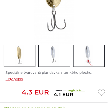
Špeciálne tvarovaná plandavka z tenkého plechu.
Perfektné pre lov všetkých predátorov v plytších
Celý popis
častiach nádrží a v blízkosti podvodnej vegetácie....
4.3
EUR
cena po
registráciu:
4.1 EUR