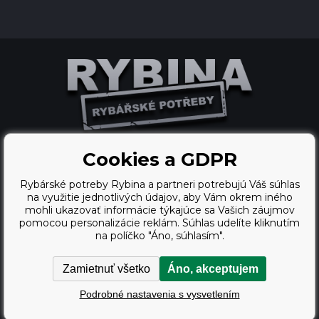
Cookies a GDPR
Ecommerce solutions
Rybárské potreby Rybina a partneri potrebujú Váš súhlas
BINARGON.cz
na využitie jednotlivých údajov, aby Vám okrem iného
mohli ukazovať informácie týkajúce sa Vašich záujmov
webdesign
pomocou personalizácie reklám. Súhlas udelíte kliknutím
na políčko "Áno, súhlasím".
Vortex Vision.cz
Zamietnuť všetko
Áno, akceptujem
Copyright © 2009 - 2026,
Podrobné nastavenia s vysvetlením
Rybárské potreby Rybina