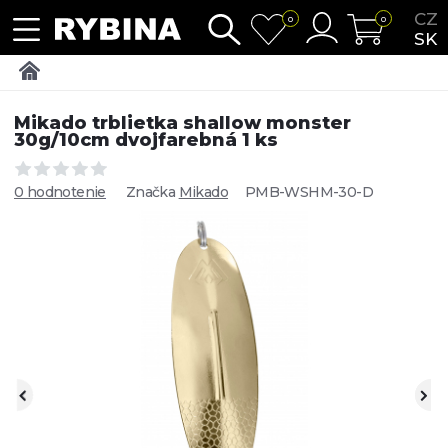
CZ
0
0
SK
Mikado trblietka shallow monster
30g/10cm dvojfarebná 1 ks
0 hodnotenie
Značka
Mikado
PMB-WSHM-30-D