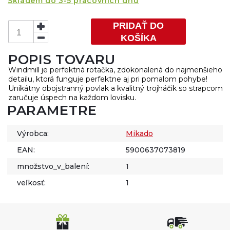
Skladem do 3-5 pracovních dnů
PRIDAŤ DO
KOŠÍKA
POPIS TOVARU
Windmill je perfektná rotačka, zdokonalená do najmenšieho
detailu, ktorá funguje perfektne aj pri pomalom pohybe!
Unikátny obojstranný povlak a kvalitný trojháčik so strapcom
zaručuje úspech na každom lovisku.
PARAMETRE
Výrobca:
Mikado
EAN:
5900637073819
množstvo_v_balení:
1
veľkosť:
1