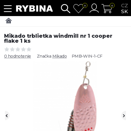
CZ
0
0
SK
Mikado trblietka windmill nr 1 cooper
flake 1 ks
0 hodnotenie
Značka
Mikado
PMB-WIN-1-CF