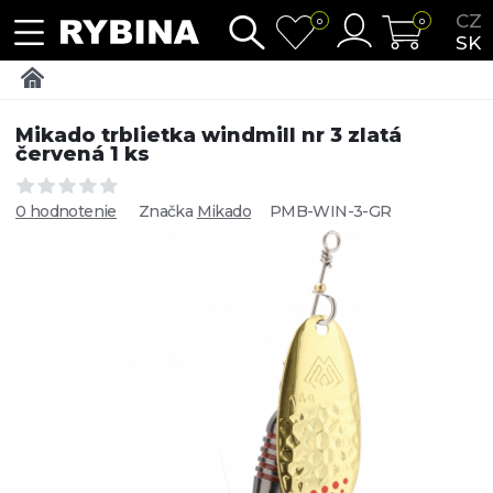
CZ
0
0
SK
Mikado trblietka windmill nr 3 zlatá
červená 1 ks
0 hodnotenie
Značka
Mikado
PMB-WIN-3-GR