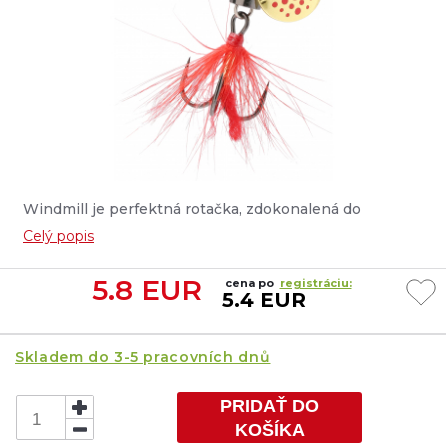
Windmill je perfektná rotačka, zdokonalená do
najmenšieho detailu, ktorá funguje perfektne aj pri
Celý popis
pomalom pohybe! Unikátny obojstranný povlak a
kvalitný trojháčik so strapcom zaručuje úspech na
5.8
EUR
cena po
registráciu:
každom lovisku....
5.4 EUR
Skladem do 3-5 pracovních dnů
PRIDAŤ DO
KOŠÍKA