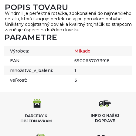
POPIS TOVARU
Windmill je perfektná rotačka, zdokonalená do najmenšieho
detailu, ktorá funguje perfektne aj pri pomalom pohybe!
Unikátny obojstranný povlak a kvalitný trojháčik so strapcom
zaručuje úspech na každom lovisku.
PARAMETRE
Výrobca:
Mikado
EAN:
5900637073918
množstvo_v_balení:
1
veľkosť:
3
INFO O NAŠEJ
DARČEKY K
DOPRAVE
OBJEDNÁVKAM