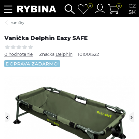
CZ
0
0
SK
vaničky
Vanička Delphin Eazy SAFE
0 hodnotenie
Značka
Delphin
101001522
DOPRAVA ZADARMO!