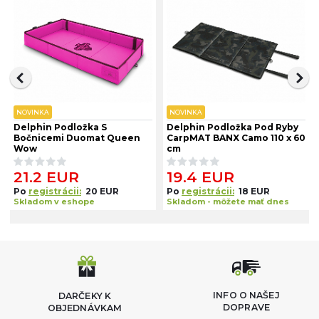
NOVINKA
NOVINKA
Delphin Podložka S
Delphin Podložka Pod Ryby
Bočnicemi Duomat Queen
CarpMAT BANX Camo 110 x 60
Wow
cm
21.2 EUR
19.4 EUR
Po
registrácii:
20 EUR
Po
registrácii:
18 EUR
Skladom v eshope
Skladom - môžete mať dnes
INFO O NAŠEJ
DARČEKY K
DOPRAVE
OBJEDNÁVKAM