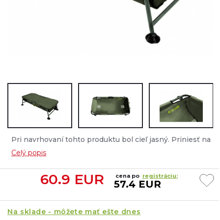
Pri navrhovaní tohto produktu bol cieľ jasný. Priniesť na
trh vaničku za bezkonkurenčnú cenu, ktorá bez
Celý popis
problémov zvládne aj tie najväčšie ryby....
60.9
EUR
cena po
registráciu:
57.4 EUR
Na sklade - môžete mať ešte dnes