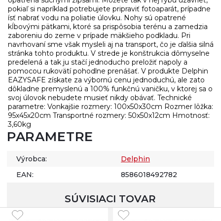
opatrená suchými zipsami. Môžete tak v nej rybu uzavrieť,
pokiaľ si napríklad potrebujete pripraviť fotoaparát, prípadne
ísť nabrať vodu na poliatie úlovku. Nohy sú opatrené
kĺbovými pätkami, ktoré sa prispôsobia terénu a zamedzia
zaboreniu do zeme v prípade mäkšieho podkladu. Pri
navrhovaní sme však mysleli aj na transport, čo je ďalšia silná
stránka tohto produktu. V strede je konštrukcia dômyselne
predelená a tak ju stačí jednoducho preložiť napoly a
pomocou rukovätí pohodlne prenášať. V produkte Delphin
EAZYSAFE získate za výbornú cenu jednoduchú, ale zato
dôkladne premyslenú a 100% funkčnú vaničku, v ktorej sa o
svoj úlovok nebudete musieť nikdy obávať. Technické
parametre: Vonkajšie rozmery: 100x50x30cm Rozmer lôžka:
95x45x20cm Transportné rozmery: 50x50x12cm Hmotnosť:
3,60kg
PARAMETRE
Výrobca:
Delphin
EAN:
8586018492782
SÚVISIACI TOVAR