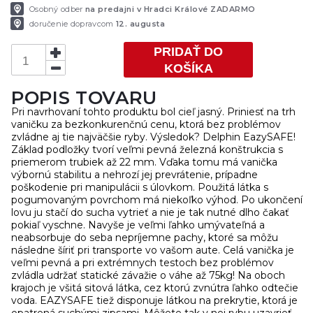
Osobný odber
na predajni v Hradci Králové ZADARMO
doručenie dopravcom
12. augusta
PRIDAŤ DO
KOŠÍKA
POPIS TOVARU
Pri navrhovaní tohto produktu bol cieľ jasný. Priniesť na trh
vaničku za bezkonkurenčnú cenu, ktorá bez problémov
zvládne aj tie najväčšie ryby. Výsledok? Delphin EazySAFE!
Základ podložky tvorí veľmi pevná železná konštrukcia s
priemerom trubiek až 22 mm. Vďaka tomu má vanička
výbornú stabilitu a nehrozí jej prevrátenie, prípadne
poškodenie pri manipulácii s úlovkom. Použitá látka s
pogumovaným povrchom má niekoľko výhod. Po ukončení
lovu ju stačí do sucha vytrieť a nie je tak nutné dlho čakať
pokiaľ vyschne. Navyše je veľmi ľahko umývateľná a
neabsorbuje do seba nepríjemne pachy, ktoré sa môžu
následne šíriť pri transporte vo vašom aute. Celá vanička je
veľmi pevná a pri extrémnych testoch bez problémov
zvládla udržať statické závažie o váhe až 75kg! Na oboch
krajoch je všitá sitová látka, cez ktorú zvnútra ľahko odtečie
voda. EAZYSAFE tiež disponuje látkou na prekrytie, ktorá je