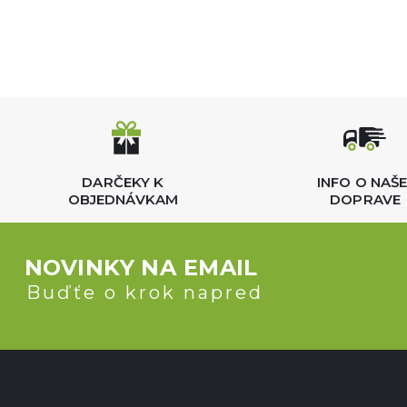
DARČEKY K
INFO O NAŠE
OBJEDNÁVKAM
DOPRAVE
NOVINKY NA EMAIL
Buďťe o krok napred