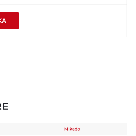
KA
RE
Mikado