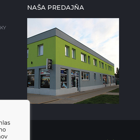
NAŠA PREDAJŇA
KY
hlas
ého
mov