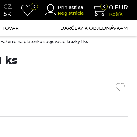
CZ
0
EUR
0
Prihlásiť sa
0
SK
Registrácia
Košík
NÝ TOVAR
DARČEKY K OBJEDNÁVKAM
váženie na pletenku spojovacie krúžky 1 ks
1 ks