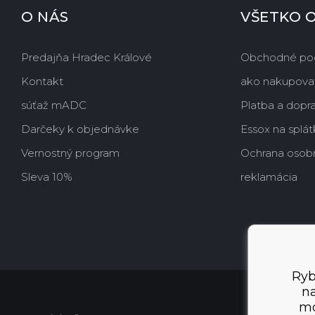
O NÁS
VŠETKO 
Predajňa Hradec Králové
Obchodné po
Kontakt
ako nakupova
súťaž mADC
Platba a dopr
Darčeky k objednávke
Essox na splát
Vernostný program
Ochrana osob
Sleva 10%
reklamácia
Ryb
na
mo