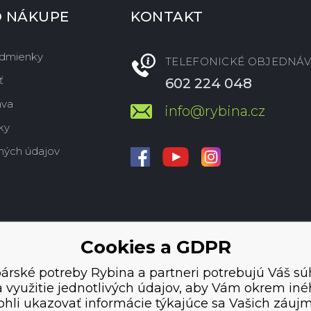
O NÁKUPE
KONTAKT
dmienky
TELEFONICKÉ OBJEDNÁV
ť
602 224 048
ava
info@rybina.cz
ky
ných údajov
Cookies a GDPR
árské potreby Rybina a partneri potrebujú Váš sú
 využitie jednotlivých údajov, aby Vám okrem in
hli ukazovať informácie týkajúce sa Vašich záuj