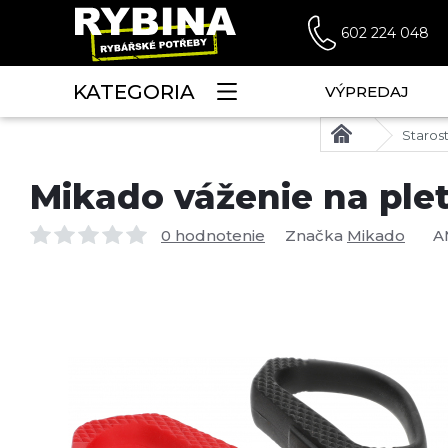
602 224 048
KATEGORIA
VÝPREDAJ
Starost
Mikado váženie na plet
0 hodnotenie
Značka
Mikado
A