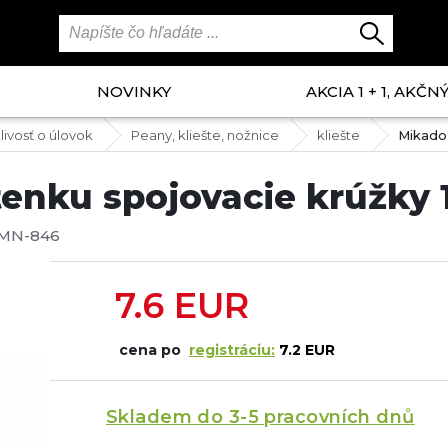
NOVINKY
AKCIA 1 + 1, AKČ
livosť o úlovok
Peany, kliešte, nožnice
kliešte
Mikado 
enku spojovacie krúžky 
MN-846
7.6
EUR
cena po
registráciu:
7.2 EUR
Skladem do 3-5 pracovních dnů