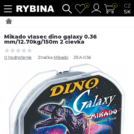
CZ
0
0
SK
Mikado vlasec dino galaxy 0.36
mm/12.70kg/150m 2 cievka
0 hodnotenie
Značka
Mikado
ZEA-036