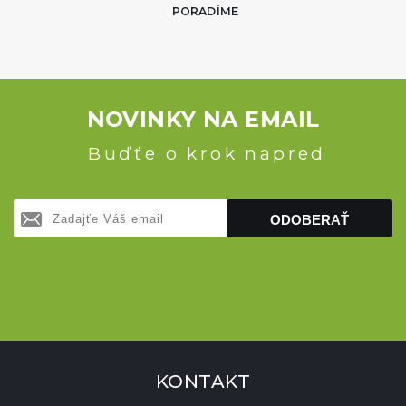
PORADÍME
NOVINKY NA EMAIL
Buďťe o krok napred
ODOBERAŤ
KONTAKT