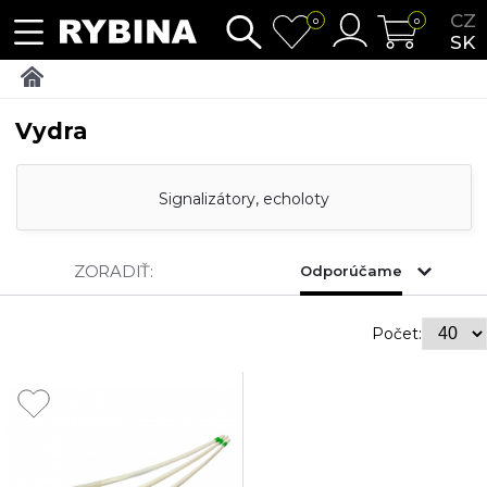
CZ
0
0
SK
Vydra
Signalizátory, echoloty
ZORADIŤ:
Odporúčame
Počet: