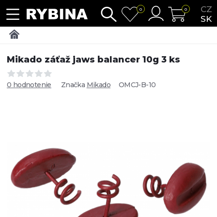
CZ
0
0
SK
Mikado záťaž jaws balancer 10g 3 ks
0 hodnotenie
Značka
Mikado
OMCJ-B-10