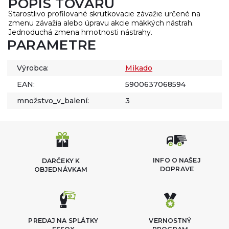
POPIS TOVARU
Starostlivo profilované skrutkovacie závažie určené na
zmenu závažia alebo úpravu akcie mäkkých nástrah.
Jednoduchá zmena hmotnosti nástrahy.
PARAMETRE
Výrobca:
Mikado
EAN:
5900637068594
množstvo_v_balení:
3
INFO O NAŠEJ
DARČEKY K
DOPRAVE
OBJEDNÁVKAM
PREDAJ NA SPLÁTKY
VERNOSTNÝ