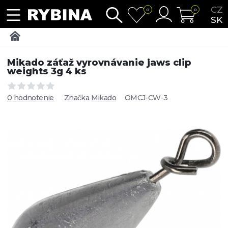
CZ
0
0
SK
Mikado záťaž vyrovnávanie jaws clip
weights 3g 4 ks
0 hodnotenie
Značka
Mikado
OMCJ-CW-3