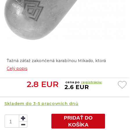
Ťažná záťaž zakončená karabínou Mikado, ktorá
umožňuje rýchle a jednoduché pripevnenie nástrahy a
Celý popis
jej umiestnenie do hĺbky, v ktorej sa kŕmia dravce....
2.8
EUR
cena po
registráciu:
2.6 EUR
Skladem do 3-5 pracovních dnů
PRIDAŤ DO
KOŠÍKA