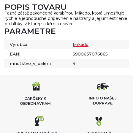
POPIS TOVARU
Ťažná záťaž zakončená karabínou Mikado, ktorá umožňuje
rýchle a jednoduché pripevnenie nástrahy a jej umiestnenie
do hĺbky, v ktorej sa kŕmia dravce.
PARAMETRE
Výrobca:
Mikado
EAN:
5900637076865
množstvo_v_balení:
4
INFO O NAŠEJ
DARČEKY K
DOPRAVE
OBJEDNÁVKAM